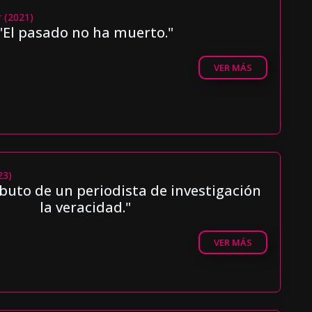
r (2021)
"El pasado no ha muerto."
VER MÁS
23)
ibuto de un periodista de investigación
la veracidad."
VER MÁS