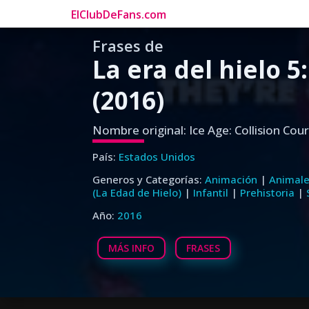
ElClubDeFans.com
Frases de
La era del hielo 
(2016)
Nombre original: Ice Age: Collision Cour
País:
Estados Unidos
Generos y Categorías:
Animación
|
Animal
(La Edad de Hielo)
|
Infantil
|
Prehistoria
|
Año:
2016
MÁS INFO
FRASES