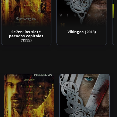
Se7en: los siete
Vikingos (2013)
pecados capitales
(1995)