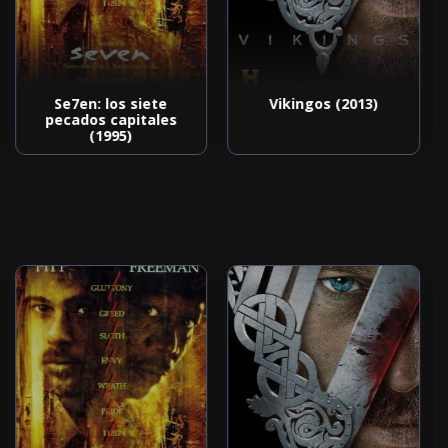
Se7en: los siete
Vikingos (2013)
pecados capitales
(1995)