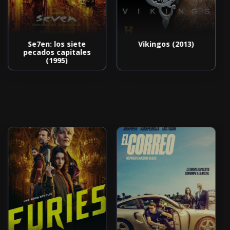
Se7en: los siete
Vikingos (2013)
pecados capitales
(1995)