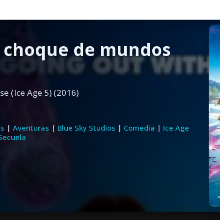
5: choque de mundos
se (Ice Age 5) (2016)
es
|
Aventuras
|
Blue Sky Studios
|
Comedia
|
Ice Age
Secuela