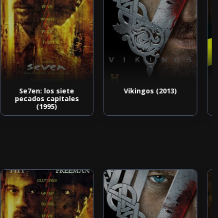
Se7en: los siete
Vikingos (2013)
pecados capitales
(1995)