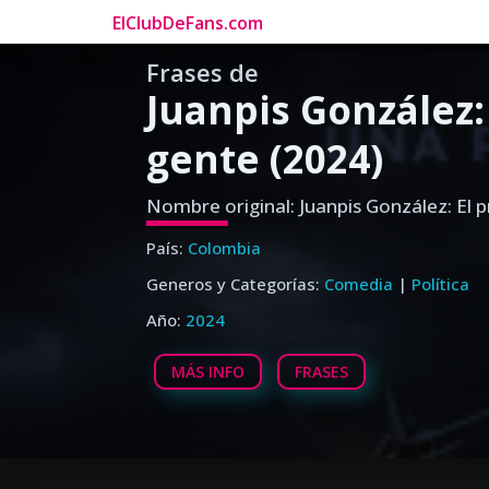
ElClubDeFans.com
Frases de
Juanpis González:
gente (2024)
Nombre original: Juanpis González: El p
País:
Colombia
Generos y Categorías:
Comedia
|
Política
Año:
2024
MÁS INFO
FRASES