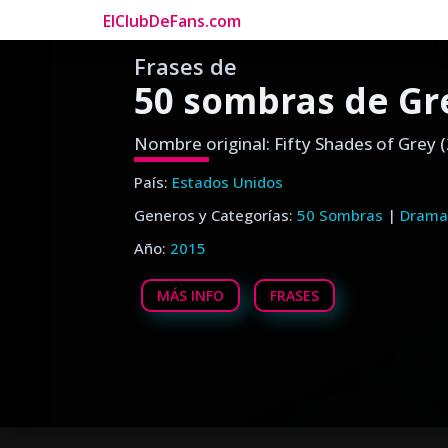
ElClubDeFans.com
Frases de
50 sombras de Gre
Nombre original: Fifty Shades of Grey 
País:
Estados Unidos
Generos y Categorías:
50 Sombras
|
Dram
Año:
2015
MÁS INFO
FRASES