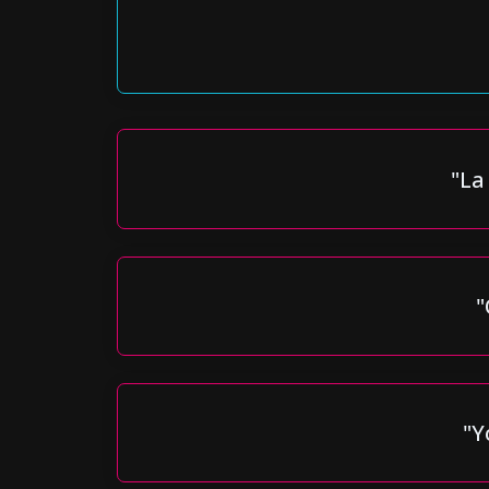
"La
"
"Y