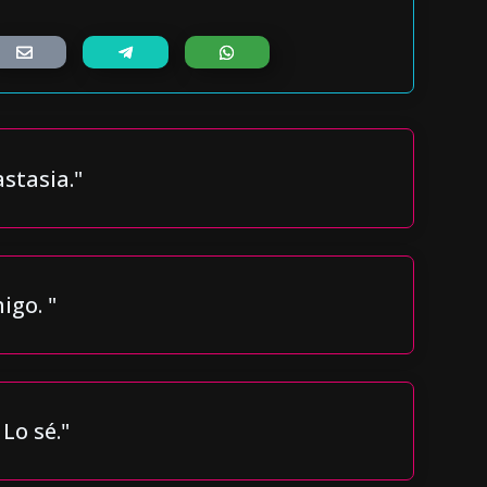
stasia."
go. "
 Lo sé."