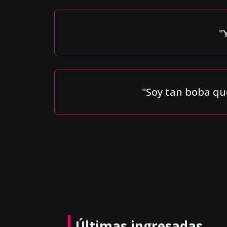
"
"Soy tan boba que
Últimas ingresadas