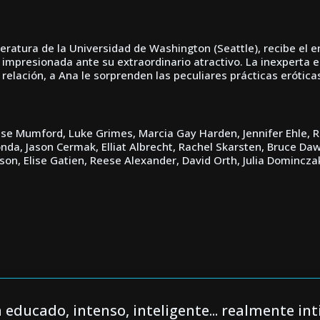
eratura de la Universidad de Washington (Seattle), recibe el e
 impresionada ante su extraordinario atractivo. La inexperta e
a relación, a Ana le sorprenden las peculiares prácticas erótic
se Mumford, Luke Grimes, Marcia Gay Harden, Jennifer Ehle, Ri
da, Jason Cermak, Elliat Albrecht, Rachel Skarsten, Bruce Daws
n, Elise Gatien, Reese Alexander, David Orth, Julia Domincza
a educado, intenso, inteligente... realmente in