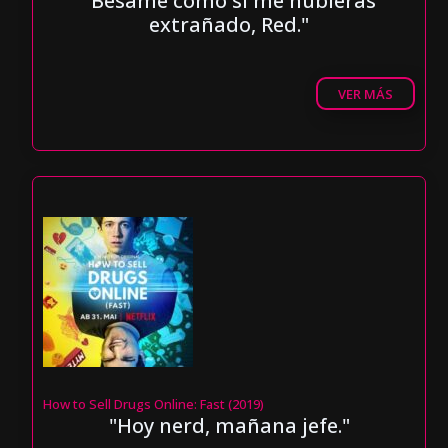
"Bésame como si me hubieras
extrañado, Red."
VER MÁS
How to Sell Drugs Online: Fast (2019)
"Hoy nerd, mañana jefe."