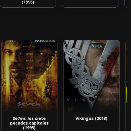
(1995)
Se7en: los siete
Vikingos (2013)
pecados capitales
(1995)