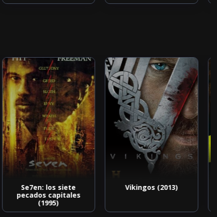
Se7en: los siete
Vikingos (2013)
pecados capitales
(1995)