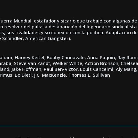
rra Mundial, estafador y sicario que trabajó con algunas de la
n resolver del país: la desaparición del legendario sindicalista
 sus rivalidades y su conexión con la política. Adaptación del
de Schindler, American Gangster).
Graham, Harvey Keitel, Bobby Cannavale, Anna Paquin, Ray Roma
aba, Steve Van Zandt, Welker White, Action Bronson, Chelsea 
land, Jake Hoffman, Paul Ben-Victor, Louis Cancelmi, Aly Mang,
imus, Bo Dietl, J.C. MacKenzie, Thomas E. Sullivan