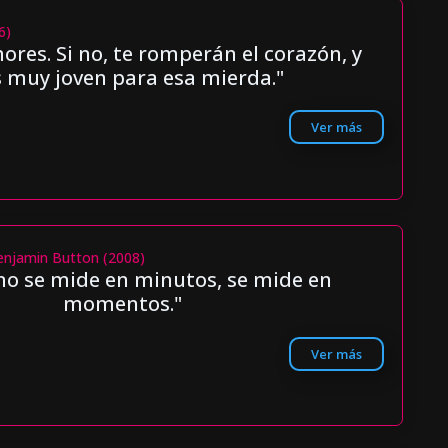
6)
res. Si no, te romperán el corazón, y
s muy joven para esa mierda."
Ver más
enjamin Button (2008)
 no se mide en minutos, se mide en
momentos."
Ver más