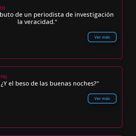
23)
ibuto de un periodista de investigación
la veracidad."
Ver más
010)
 ¿Y el beso de las buenas noches?"
Ver más