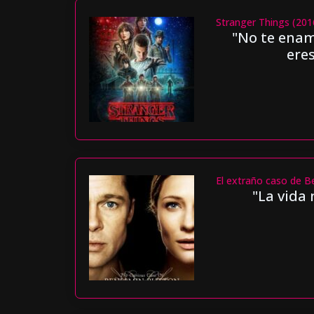
Stranger Things (201
"No te enamo
ere
El extraño caso de B
"La vida