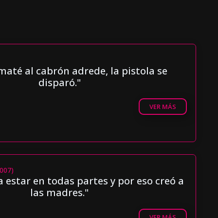
maté al cabrón adrede, la pistola se
disparó."
VER MÁS
2007)
a estar en todas partes y por eso creó a
las madres."
VER MÁS