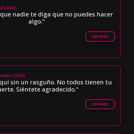
ad (2006)
que nadie te diga que no puedes hacer
algo."
VER MÁS
hombre (2023)
quí sin un rasguño. No todos tienen tu
uerte. Siéntete agradecido."
VER MÁS