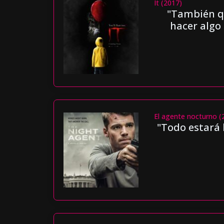
It (2017)
"También qu
hacer algo 
El agente nocturno (
"Todo estará 