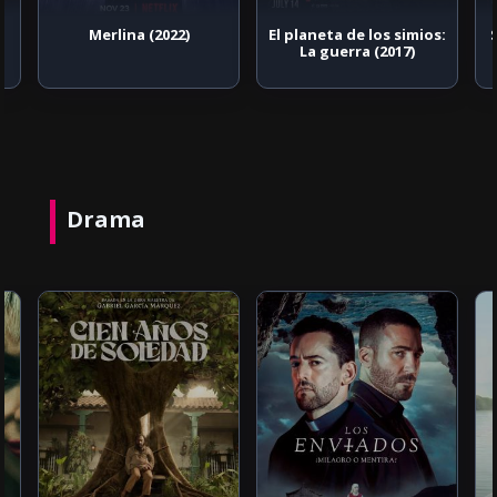
l
Merlina (2022)
El planeta de los simios:
La guerra (2017)
Drama