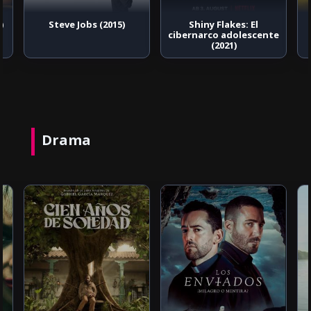
)
Steve Jobs (2015)
Shiny Flakes: El
cibernarco adolescente
(2021)
Drama