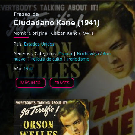
Frases de
Ciudadano Kane (1941)
Nombre original: Citizen Kane (1941)
País:
Estados Unidos
Generos y Categorías:
Drama
|
Nochevieja / Año
nuevo
|
Película de culto
|
Periodismo
Año:
1941
MÁS INFO
FRASES