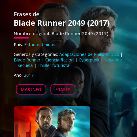
Frases de
Blade Runner 2049 (2017)
Nombre original: Blade Runner 2049 (2017)
País:
Estados Unidos
Generos y Categorías:
Adaptaciones de Philip K. Dick
|
Blade Runner
|
Ciencia ficción
|
Cyberpunk
|
Neo-noir
|
Secuela
|
Thriller futurista
Año:
2017
MÁS INFO
FRASES