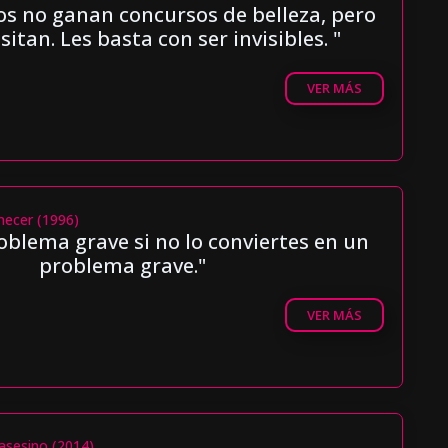
os no ganan concursos de belleza, pero
sitan. Les basta con ser invisibles. "
VER MÁS
necer (1996)
oblema grave si no lo conviertes en un
problema grave."
VER MÁS
asesino (2014)