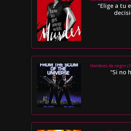
"Elige a tu 
decis
Hombres de negro (1
"Si no 