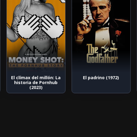
El clímax del millón: La
El padrino (1972)
historia de Pornhub
(2023)