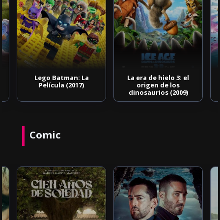
Lego Batman: La
La era de hielo 3: el
Película (2017)
origen de los
dinosaurios (2009)
Comic