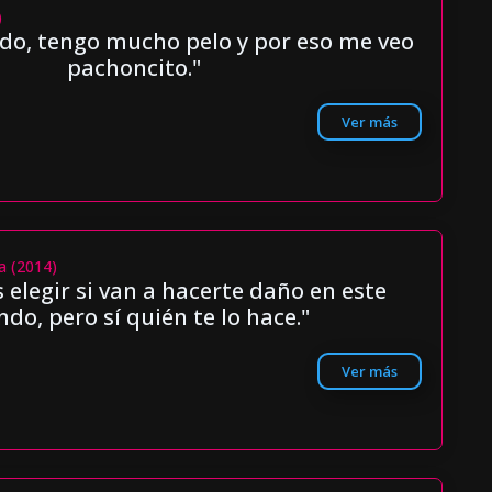
)
do, tengo mucho pelo y por eso me veo
pachoncito."
Ver más
a (2014)
elegir si van a hacerte daño en este
do, pero sí quién te lo hace."
Ver más