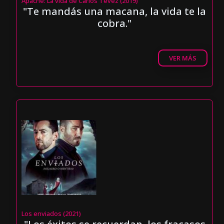
Apache: La vida de Carlos Tévez (2019)
"Te mandás una macana, la vida te la
cobra."
VER MÁS
Los enviados (2021)