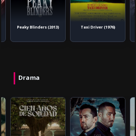
l
Peaky Blinders (2013)
Taxi Driver (1976)
Drama