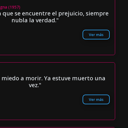
gna (1957)
 que se encuentre el prejuicio, siempre
nubla la verdad."
Ver más
 miedo a morir. Ya estuve muerto una
vez."
Ver más