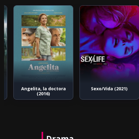
6)
Angelita, la doctora
Sexo/Vida (2021)
(2016)
Drama