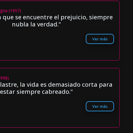
gna (1957)
 que se encuentre el prejuicio, siempre
nubla la verdad."
Ver más
1998)
 lastre, la vida es demasiado corta para
estar siempre cabreado."
Ver más