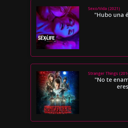
Sexo/Vida (2021)
"Hubo una ép
Stranger Things (201
"No te enamo
ere