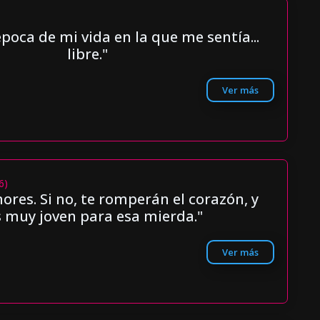
oca de mi vida en la que me sentía...
libre."
Ver más
6)
res. Si no, te romperán el corazón, y
s muy joven para esa mierda."
Ver más