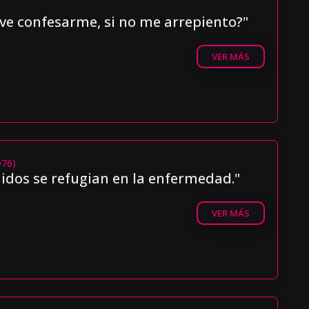
rve confesarme, si no me arrepiento?"
VER MÁS
976)
idos se refugian en la enfermedad."
VER MÁS