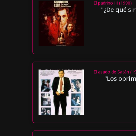
El padrino III (1990)
"¿De qué si
El asado de Satán (1
"Los oprim