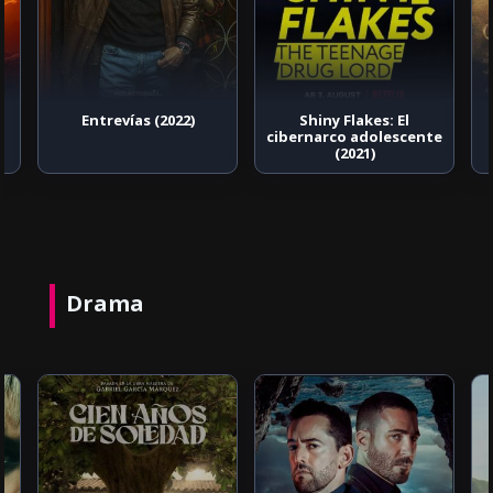
Entrevías (2022)
Shiny Flakes: El
cibernarco adolescente
(2021)
Drama