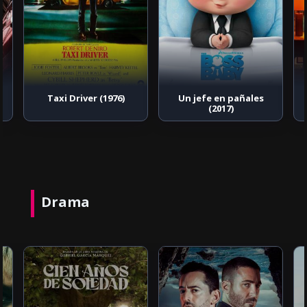
l
Taxi Driver (1976)
Un jefe en pañales
(2017)
Drama