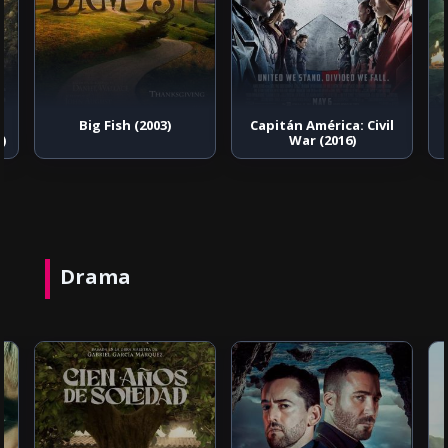
:
Big Fish (2003)
Capitán América: Civil
3)
War (2016)
Drama