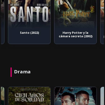
a
Santo (2022)
Harry Potter y la
cámara secreta (2002)
Drama